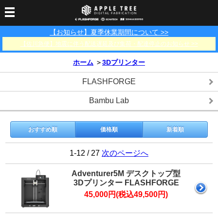
【お知らせ】夏季休業期間について >>
3Dプリンター
【佐川急便】地震に伴う配送遅延及び集荷・配達停止のお知らせ >>
3Dスキャナー
3Dプリンター一覧
FLASHFORGE
Bambu Lab
ホーム
＞
3Dプリンター
フィラメント
SCANOLOGY
3DeVOK
3Dスキャナー消耗品
FLASHFORGE
光造形用レジン
フィラメント一覧
FLASHFORGE
Bambu Lab
3DMakerpro
消耗品
Bambu Lab
DLP用レジン
LCD用レジン
エキマテ レジン
FusRock
その他
部品
レジン洗浄液
工具類
おすすめ順
価格順
新着順
その他
1-12 / 27
次のページへ
サポート
フィラメント乾燥・防
フィラメント保管用乾
カプトンテープ
湿ボックス
燥剤
Adventurer5M デスクトップ型
ショールーム
お問い合わせ
ダウンロード
FAQ
PP用タックシート
3Dプリンター FLASHFORGE
オフィシャルサイト
45,000円(税込49,500円)
在庫処分セール
法人窓口