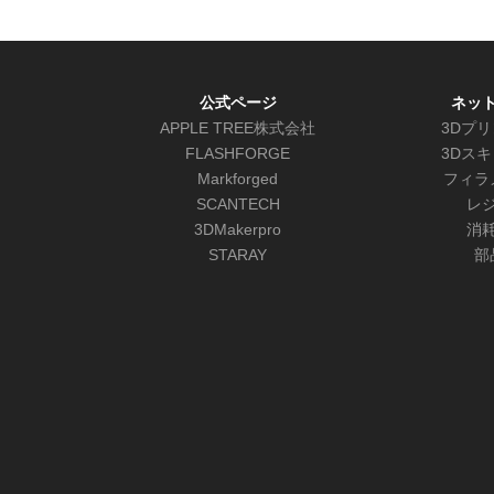
公式ページ
ネッ
APPLE TREE株式会社
3Dプ
FLASHFORGE
3Dス
Markforged
フィラ
SCANTECH
レ
3DMakerpro
消
STARAY
部