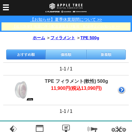
【お知らせ】夏季休業期間について >>
3Dプリンター
【佐川急便】地震に伴う配送遅延及び集荷・配達停止のお知らせ >>
3Dスキャナー
3Dプリンター一覧
FLASHFORGE
Bambu Lab
ホーム
＞
フィラメント
＞
TPE 500g
フィラメント
SCANOLOGY
3DeVOK
3Dスキャナー消耗品
光造形用レジン
フィラメント一覧
FLASHFORGE
Bambu Lab
3DMakerpro
おすすめ順
価格順
新着順
消耗品
DLP用レジン
LCD用レジン
エキマテ レジン
FusRock
その他
1-1 / 1
部品
レジン洗浄液
工具類
TPE フィラメント(軟性) 500g
その他
11,900円(税込13,090円)
サポート
フィラメント乾燥・防
フィラメント保管用乾
カプトンテープ
湿ボックス
燥剤
ショールーム
お問い合わせ
ダウンロード
FAQ
PP用タックシート
1-1 / 1
オフィシャルサイト
在庫処分セール
法人窓口