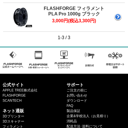
マイページ
FLASHFORGE フィラメント
カートを見る
PLA Pro 1000g ブラック
3,000円(税込3,300円)
ログイン
1-3 / 3
公式サイト
サポート
APPLE TREE株式会社
ご注文の前に
FLASHFORGE
お問い合わせ
SCANTECH
ダウンロード
.
FAQ
ネット通販
製品保証
企業&学校法人（お見積り）
3Dプリンター
消耗品
3Dスキャナー
配送方法･送料について
フィラメント