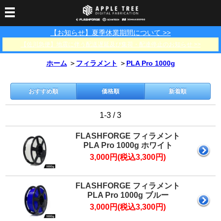
【お知らせ】夏季休業期間について >>
3Dプリンター
【佐川急便】地震に伴う配送遅延及び集荷・配達停止のお知らせ >>
3Dスキャナー
3Dプリンター一覧
FLASHFORGE
Bambu Lab
ホーム
＞
フィラメント
＞
PLA Pro 1000g
フィラメント
SCANOLOGY
3DeVOK
3Dスキャナー消耗品
光造形用レジン
フィラメント一覧
FLASHFORGE
Bambu Lab
3DMakerpro
おすすめ順
価格順
新着順
消耗品
DLP用レジン
LCD用レジン
エキマテ レジン
FusRock
その他
1-3 / 3
部品
レジン洗浄液
工具類
FLASHFORGE フィラメント
PLA Pro 1000g ホワイト
その他
3,000円(税込3,300円)
サポート
フィラメント乾燥・防
フィラメント保管用乾
カプトンテープ
湿ボックス
燥剤
ショールーム
お問い合わせ
ダウンロード
FAQ
PP用タックシート
FLASHFORGE フィラメント
オフィシャルサイト
PLA Pro 1000g ブルー
在庫処分セール
3,000円(税込3,300円)
法人窓口