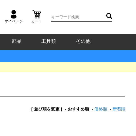
マイページ
カート
部品
工具類
その他
[ 並び順を変更 ]
-
おすすめ順
-
価格順
-
新着順