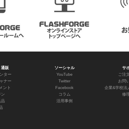
ト通販
ソーシャル
サ
リンター
YouTube
ご注
キャナー
Twitter
お問
メント
Facebook
企業&学校法
ジン
コラム
修
耗品
活用事例
品