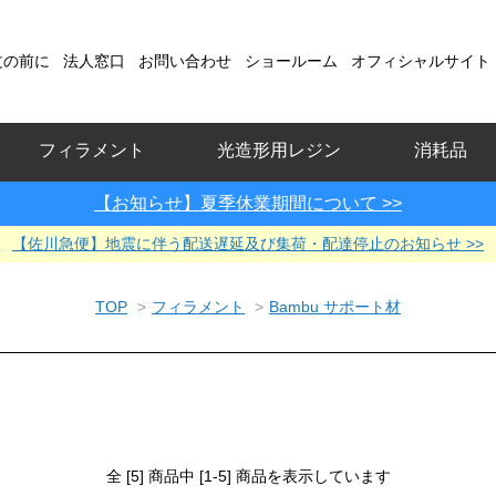
文の前に
法人窓口
お問い合わせ
ショールーム
オフィシャルサイト
フィラメント
光造形用レジン
消耗品
【お知らせ】夏季休業期間について >>
【佐川急便】地震に伴う配送遅延及び集荷・配達停止のお知らせ >>
TOP
>
フィラメント
>
Bambu サポート材
全 [5] 商品中 [1-5] 商品を表示しています