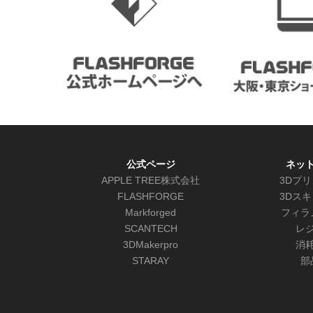
公式ページ
ネッ
APPLE TREE株式会社
3Dプ
FLASHFORGE
3Dス
Markforged
フィラ
SCANTECH
レ
3DMakerpro
消
STARAY
部