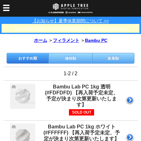
【お知らせ】夏季休業期間について >>
3Dプリンター
【佐川急便】地震に伴う配送遅延及び集荷・配達停止のお知らせ >>
3Dスキャナー
3Dプリンター一覧
FLASHFORGE
Bambu Lab
ホーム
＞
フィラメント
＞
Bambu PC
フィラメント
SCANOLOGY
3DeVOK
3Dスキャナー消耗品
光造形用レジン
フィラメント一覧
FLASHFORGE
Bambu Lab
3DMakerpro
おすすめ順
価格順
新着順
消耗品
DLP用レジン
LCD用レジン
エキマテ レジン
FusRock
その他
1-2 / 2
部品
レジン洗浄液
工具類
Bambu Lab PC 1kg 透明
(#FDFDFD) 【再入荷予定未定、
その他
予定が決まり次第更新いたしま
サポート
フィラメント乾燥・防
フィラメント保管用乾
カプトンテープ
す】
湿ボックス
燥剤
ショールーム
SOLD OUT
お問い合わせ
ダウンロード
FAQ
PP用タックシート
オフィシャルサイト
在庫処分セール
Bambu Lab PC 1kg ホワイト
法人窓口
(#FFFFFF) 【再入荷予定未定、予
定が決まり次第更新いたします】