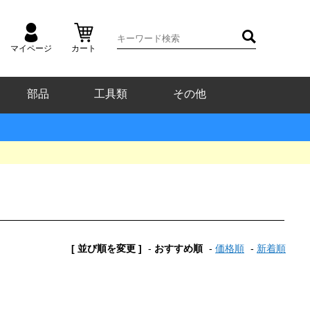
マイページ
カート
部品
工具類
その他
[ 並び順を変更 ]
-
おすすめ順
-
価格順
-
新着順