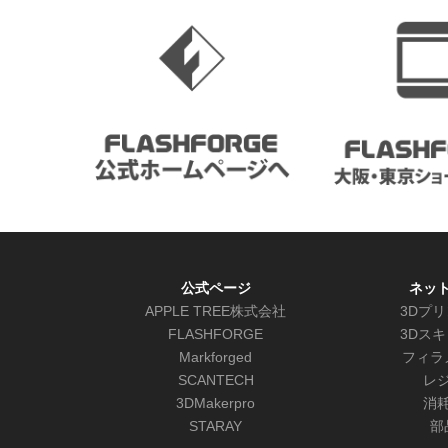
公式ページ
ネッ
APPLE TREE株式会社
3Dプ
FLASHFORGE
3Dス
Markforged
フィラ
SCANTECH
レ
3DMakerpro
消
STARAY
部