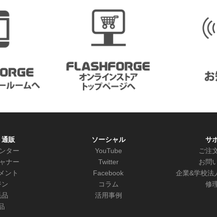
ト通販
ソーシャル
サ
リンター
YouTube
ご注
キャナー
Twitter
お問
メント
Facebook
企業&学校法
ジン
コラム
修
耗品
活用事例
品