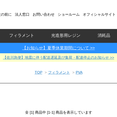
文の前に
法人窓口
お問い合わせ
ショールーム
オフィシャルサイト
フィラメント
光造形用レジン
消耗品
【お知らせ】夏季休業期間について >>
【佐川急便】地震に伴う配送遅延及び集荷・配達停止のお知らせ >>
TOP
>
フィラメント
>
PVA
全 [1] 商品中 [1-1] 商品を表示しています