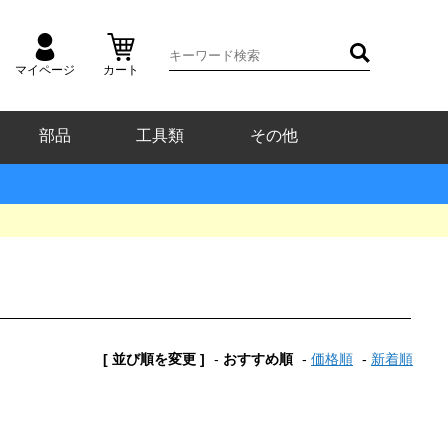
マイページ
カート
部品
工具類
その他
[ 並び順を変更 ]
-
おすすめ順
-
価格順
-
新着順