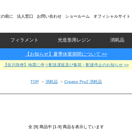
文の前に
法人窓口
お問い合わせ
ショールーム
オフィシャルサイト
フィラメント
光造形用レジン
消耗品
【お知らせ】夏季休業期間について >>
【佐川急便】地震に伴う配送遅延及び集荷・配達停止のお知らせ >>
TOP
>
消耗品
>
Creator Pro2 消耗品
全 [9] 商品中 [1-9] 商品を表示しています