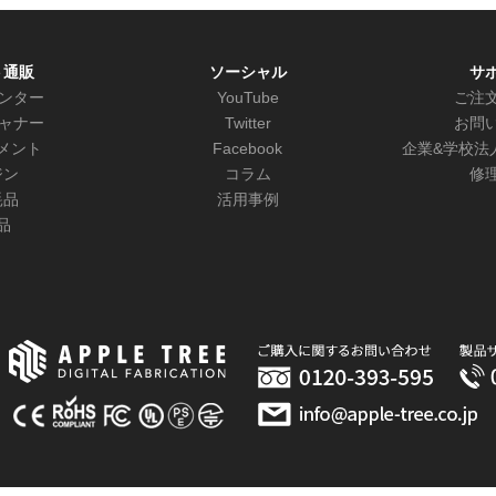
ト通販
ソーシャル
サ
リンター
YouTube
ご注
キャナー
Twitter
お問
メント
Facebook
企業&学校法
ジン
コラム
修
耗品
活用事例
品