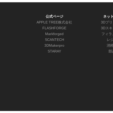
公式ページ
ネッ
APPLE TREE株式会社
3Dプ
FLASHFORGE
3Dス
Markforged
フィラ
SCANTECH
レ
3DMakerpro
消
STARAY
部