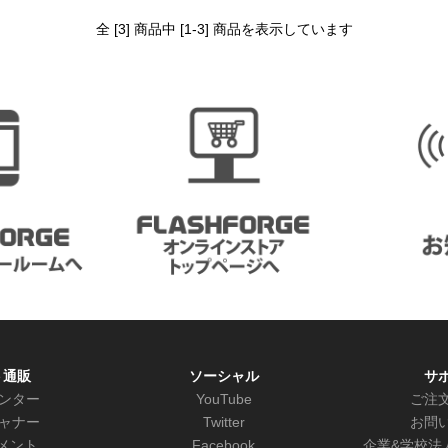
全 [3] 商品中 [1-3] 商品を表示しています
ト通販
ソーシャル
サ
リンター
YouTube
ご注
キャナー
Twitter
お問
メント
Facebook
企業&学校法