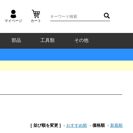
マイページ
カート
部品
工具類
その他
[ 並び順を変更 ]
-
おすすめ順
-
価格順
-
新着順