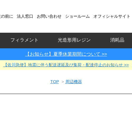
文の前に
法人窓口
お問い合わせ
ショールーム
オフィシャルサイト
フィラメント
光造形用レジン
消耗品
【お知らせ】夏季休業期間について >>
【佐川急便】地震に伴う配送遅延及び集荷・配達停止のお知らせ >>
TOP
>
周辺機器