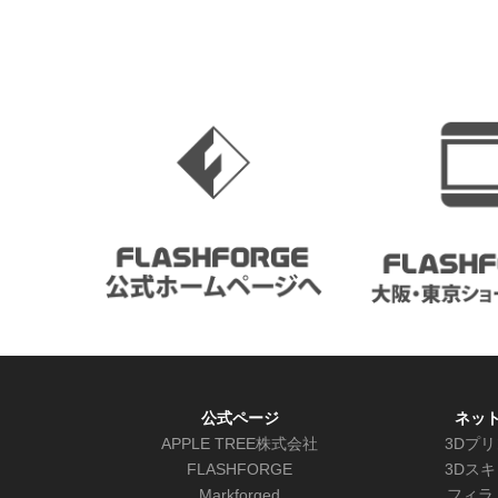
公式ページ
ネッ
APPLE TREE株式会社
3Dプ
FLASHFORGE
3Dス
Markforged
フィラ