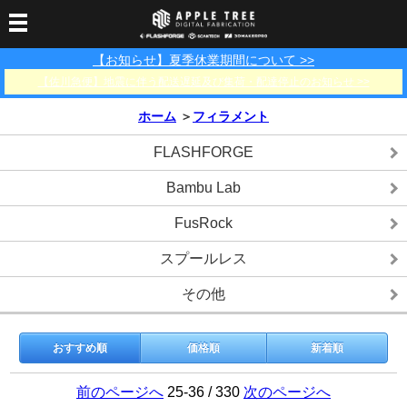
【お知らせ】夏季休業期間について >>
3Dプリンター
【佐川急便】地震に伴う配送遅延及び集荷・配達停止のお知らせ >>
3Dスキャナー
3Dプリンター一覧
FLASHFORGE
Bambu Lab
ホーム
＞
フィラメント
フィラメント
SCANOLOGY
3DeVOK
3Dスキャナー消耗品
FLASHFORGE
光造形用レジン
フィラメント一覧
FLASHFORGE
Bambu Lab
3DMakerpro
消耗品
Bambu Lab
DLP用レジン
LCD用レジン
エキマテ レジン
FusRock
その他
部品
レジン洗浄液
FusRock
工具類
スプールレス
その他
その他
サポート
フィラメント乾燥・防
フィラメント保管用乾
カプトンテープ
湿ボックス
燥剤
ショールーム
お問い合わせ
ダウンロード
FAQ
PP用タックシート
おすすめ順
価格順
新着順
オフィシャルサイト
在庫処分セール
法人窓口
前のページへ
25-36 / 330
次のページへ