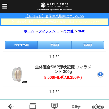
【お知らせ】夏季休業期間について >>
3Dプリンター
【佐川急便】地震に伴う配送遅延及び集荷・配達停止のお知らせ >>
3Dスキャナー
3Dプリンター一覧
FLASHFORGE
Bambu Lab
ホーム
＞
フィラメント
＞
その他
＞
SMP
フィラメント
SCANOLOGY
3DeVOK
3Dスキャナー消耗品
光造形用レジン
フィラメント一覧
FLASHFORGE
Bambu Lab
3DMakerpro
おすすめ順
価格順
新着順
消耗品
DLP用レジン
LCD用レジン
エキマテ レジン
FusRock
その他
1-1 / 1
部品
レジン洗浄液
工具類
生体適合SMP形状記憶 フィラメ
ント 300g
その他
8,500円(税込9,350円)
サポート
フィラメント乾燥・防
フィラメント保管用乾
カプトンテープ
湿ボックス
燥剤
ショールーム
お問い合わせ
ダウンロード
FAQ
PP用タックシート
1-1 / 1
オフィシャルサイト
在庫処分セール
法人窓口