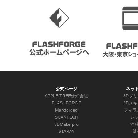
公式ページ
ネッ
APPLE TREE株式会社
3Dプ
FLASHFORGE
3Dス
Markforged
フィラ
SCANTECH
レ
3DMakerpro
消
STARAY
部