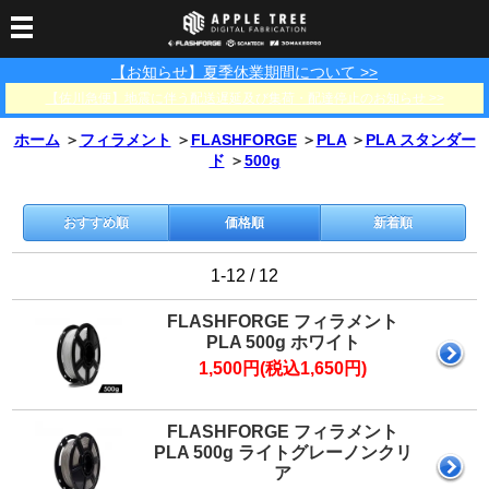
【お知らせ】夏季休業期間について >>
3Dプリンター
【佐川急便】地震に伴う配送遅延及び集荷・配達停止のお知らせ >>
3Dスキャナー
3Dプリンター一覧
FLASHFORGE
Bambu Lab
ホーム
＞
フィラメント
＞
FLASHFORGE
＞
PLA
＞
PLA スタンダー
フィラメント
SCANOLOGY
3DeVOK
3Dスキャナー消耗品
ド
＞
500g
光造形用レジン
フィラメント一覧
FLASHFORGE
Bambu Lab
3DMakerpro
消耗品
おすすめ順
価格順
新着順
DLP用レジン
LCD用レジン
エキマテ レジン
FusRock
その他
部品
レジン洗浄液
1-12 / 12
工具類
FLASHFORGE フィラメント
その他
PLA 500g ホワイト
サポート
フィラメント乾燥・防
フィラメント保管用乾
カプトンテープ
1,500円(税込1,650円)
湿ボックス
燥剤
ショールーム
お問い合わせ
ダウンロード
FAQ
PP用タックシート
オフィシャルサイト
FLASHFORGE フィラメント
在庫処分セール
PLA 500g ライトグレーノンクリ
法人窓口
ア