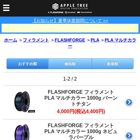
【お知らせ】夏季休業期間について >>
3Dプリンター
【佐川急便】地震に伴う配送遅延及び集荷・配達停止のお知らせ >>
3Dスキャナー
3Dプリンター一覧
FLASHFORGE
Bambu Lab
ホーム
＞
フィラメント
＞
FLASHFORGE
＞
PLA
＞
PLA マルチカラ
フィラメント
SCANOLOGY
3DeVOK
3Dスキャナー消耗品
ー
光造形用レジン
フィラメント一覧
FLASHFORGE
Bambu Lab
3DMakerpro
消耗品
おすすめ順
価格順
新着順
DLP用レジン
LCD用レジン
エキマテ レジン
FusRock
その他
部品
レジン洗浄液
1-2 / 2
工具類
FLASHFORGE フィラメント
その他
PLA マルチカラー 1000g バーン
サポート
フィラメント乾燥・防
フィラメント保管用乾
カプトンテープ
トチタン
湿ボックス
燥剤
4,000円(税込4,400円)
ショールーム
お問い合わせ
ダウンロード
FAQ
PP用タックシート
オフィシャルサイト
在庫処分セール
FLASHFORGE フィラメント
法人窓口
PLA マルチカラー 1000g ネビュ
ラパープル