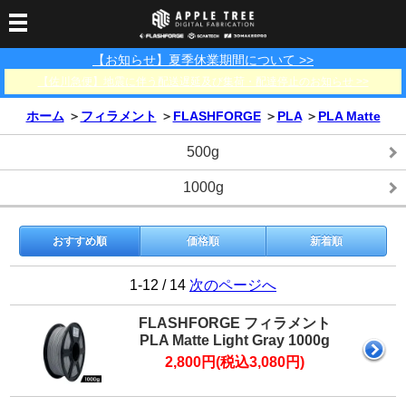
【お知らせ】夏季休業期間について >>
3Dプリンター
【佐川急便】地震に伴う配送遅延及び集荷・配達停止のお知らせ >>
3Dスキャナー
3Dプリンター一覧
FLASHFORGE
Bambu Lab
ホーム
＞
フィラメント
＞
FLASHFORGE
＞
PLA
＞
PLA Matte
フィラメント
SCANOLOGY
3DeVOK
3Dスキャナー消耗品
500g
光造形用レジン
フィラメント一覧
FLASHFORGE
Bambu Lab
3DMakerpro
消耗品
1000g
DLP用レジン
LCD用レジン
エキマテ レジン
FusRock
その他
部品
レジン洗浄液
工具類
おすすめ順
価格順
新着順
その他
1-12 / 14
次のページへ
サポート
フィラメント乾燥・防
フィラメント保管用乾
カプトンテープ
湿ボックス
燥剤
FLASHFORGE フィラメント
ショールーム
お問い合わせ
ダウンロード
FAQ
PP用タックシート
PLA Matte Light Gray 1000g
オフィシャルサイト
2,800円(税込3,080円)
在庫処分セール
法人窓口