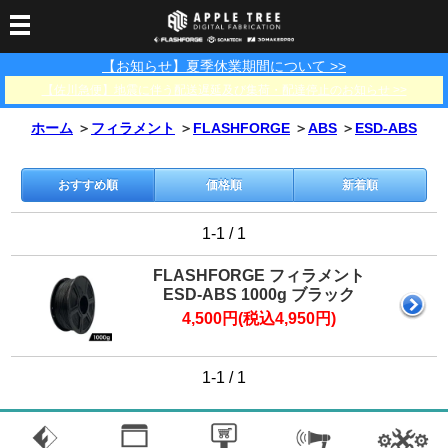
【お知らせ】夏季休業期間について >>
3Dプリンター
【佐川急便】地震に伴う配送遅延及び集荷・配達停止のお知らせ >>
3Dスキャナー
3Dプリンター一覧
FLASHFORGE
Bambu Lab
ホーム
＞
フィラメント
＞
FLASHFORGE
＞
ABS
＞
ESD-ABS
フィラメント
SCANOLOGY
3DeVOK
3Dスキャナー消耗品
光造形用レジン
フィラメント一覧
FLASHFORGE
Bambu Lab
3DMakerpro
おすすめ順
価格順
新着順
消耗品
DLP用レジン
LCD用レジン
エキマテ レジン
FusRock
その他
1-1 / 1
部品
レジン洗浄液
工具類
FLASHFORGE フィラメント
ESD-ABS 1000g ブラック
その他
4,500円(税込4,950円)
サポート
フィラメント乾燥・防
フィラメント保管用乾
カプトンテープ
湿ボックス
燥剤
ショールーム
お問い合わせ
ダウンロード
FAQ
PP用タックシート
1-1 / 1
オフィシャルサイト
在庫処分セール
法人窓口