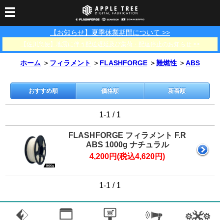
【お知らせ】夏季休業期間について >>
3Dプリンター
【佐川急便】地震に伴う配送遅延及び集荷・配達停止のお知らせ >>
3Dスキャナー
3Dプリンター一覧
FLASHFORGE
Bambu Lab
ホーム
＞
フィラメント
＞
FLASHFORGE
＞
難燃性
＞
ABS
フィラメント
SCANOLOGY
3DeVOK
3Dスキャナー消耗品
光造形用レジン
フィラメント一覧
FLASHFORGE
Bambu Lab
3DMakerpro
おすすめ順
価格順
新着順
消耗品
DLP用レジン
LCD用レジン
エキマテ レジン
FusRock
その他
1-1 / 1
部品
レジン洗浄液
工具類
FLASHFORGE フィラメント F.R
ABS 1000g ナチュラル
その他
4,200円(税込4,620円)
サポート
フィラメント乾燥・防
フィラメント保管用乾
カプトンテープ
湿ボックス
燥剤
ショールーム
お問い合わせ
ダウンロード
FAQ
PP用タックシート
1-1 / 1
オフィシャルサイト
在庫処分セール
法人窓口