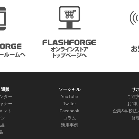
ト通販
ソーシャル
サ
リンター
YouTube
ご注
キャナー
Twitter
お問
メント
Facebook
企業&学校法
ジン
コラム
修
耗品
活用事例
品