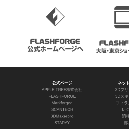
公式ページ
ネッ
APPLE TREE株式会社
3Dプ
FLASHFORGE
3Dス
Markforged
フィラ
SCANTECH
レ
3DMakerpro
消
STARAY
部