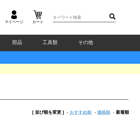
マイページ
カート
部品
工具類
その他
[ 並び順を変更 ]
-
おすすめ順
-
価格順
-
新着順