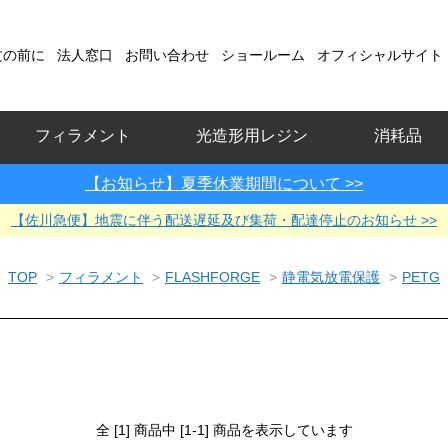
文の前に
法人窓口
お問い合わせ
ショールーム
オフィシャルサイト
フィラメント
光造形用レジン
消耗品
【お知らせ】夏季休業期間について >>
【佐川急便】地震に伴う配送遅延及び集荷・配達停止のお知らせ >>
TOP
>
フィラメント
>
FLASHFORGE
>
静電気放電保護
>
PETG
全 [1] 商品中 [1-1] 商品を表示しています