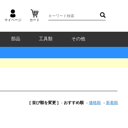
マイページ
カート
部品
工具類
その他
[ 並び順を変更 ]
-
おすすめ順
-
価格順
-
新着順