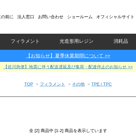
文の前に
法人窓口
お問い合わせ
ショールーム
オフィシャルサイト
フィラメント
光造形用レジン
消耗品
【お知らせ】夏季休業期間について >>
【佐川急便】地震に伴う配送遅延及び集荷・配達停止のお知らせ >>
TOP
>
フィラメント
>
その他
>
TPE / TPC
全 [2] 商品中 [1-2] 商品を表示しています