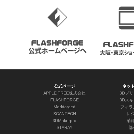
公式ページ
ネッ
APPLE TREE株式会社
3Dプ
FLASHFORGE
3Dス
Markforged
フィラ
SCANTECH
レ
3DMakerpro
消
STARAY
部