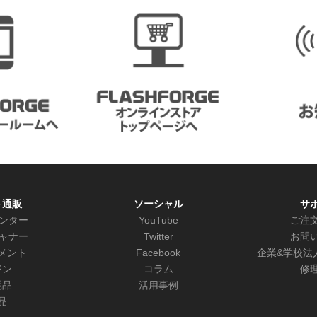
ト通販
ソーシャル
サ
リンター
YouTube
ご注
キャナー
Twitter
お問
メント
Facebook
企業&学校法
ジン
コラム
修
耗品
活用事例
品