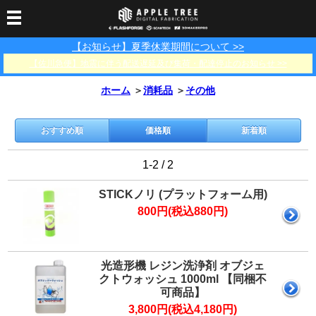
【お知らせ】夏季休業期間について >>
3Dプリンター
【佐川急便】地震に伴う配送遅延及び集荷・配達停止のお知らせ >>
3Dスキャナー
3Dプリンター一覧
FLASHFORGE
Bambu Lab
ホーム
＞
消耗品
＞
その他
フィラメント
SCANOLOGY
3DeVOK
3Dスキャナー消耗品
光造形用レジン
フィラメント一覧
FLASHFORGE
Bambu Lab
3DMakerpro
おすすめ順
価格順
新着順
消耗品
DLP用レジン
LCD用レジン
エキマテ レジン
FusRock
その他
1-2 / 2
部品
レジン洗浄液
工具類
STICKノリ (プラットフォーム用)
その他
800円(税込880円)
サポート
フィラメント乾燥・防
フィラメント保管用乾
カプトンテープ
湿ボックス
燥剤
ショールーム
お問い合わせ
ダウンロード
FAQ
PP用タックシート
光造形機 レジン洗浄剤 オブジェ
オフィシャルサイト
クトウォッシュ 1000ml 【同梱不
在庫処分セール
可商品】
法人窓口
3,800円(税込4,180円)