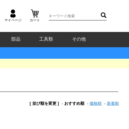
マイページ
カート
部品
工具類
その他
[ 並び順を変更 ]
-
おすすめ順
-
価格順
-
新着順