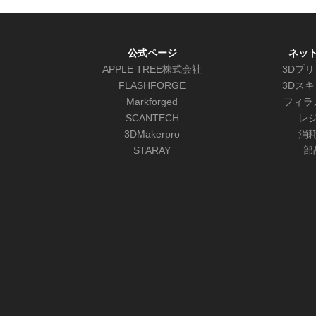
公式ページ
ネッ
APPLE TREE株式会社
3Dプ
FLASHFORGE
3Dス
Markforged
フィラ
SCANTECH
レ
3DMakerpro
消
STARAY
部