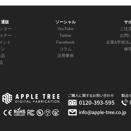
ト通販
ソーシャル
サ
リンター
YouTube
ご注
キャナー
Twitter
お問
メント
Facebook
企業&学校法
ジン
コラム
修
耗品
活用事例
品