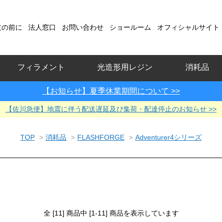
文の前に
法人窓口
お問い合わせ
ショールーム
オフィシャルサイト
フィラメント
光造形用レジン
消耗品
【お知らせ】夏季休業期間について >>
【佐川急便】地震に伴う配送遅延及び集荷・配達停止のお知らせ >>
TOP
>
消耗品
>
FLASHFORGE
>
Adventurer4シリーズ
全 [11] 商品中 [1-11] 商品を表示しています