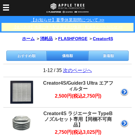
【お知らせ】夏季休業期間について >>
3Dプリンター
【佐川急便】地震に伴う配送遅延及び集荷・配達停止のお知らせ >>
3Dスキャナー
3Dプリンター一覧
FLASHFORGE
Bambu Lab
ホーム
＞
消耗品
＞
FLASHFORGE
＞
Creator4S
フィラメント
SCANOLOGY
3DeVOK
3Dスキャナー消耗品
光造形用レジン
フィラメント一覧
FLASHFORGE
Bambu Lab
3DMakerpro
おすすめ順
価格順
新着順
消耗品
DLP用レジン
LCD用レジン
エキマテ レジン
FusRock
その他
1-12 / 35
次のページへ
部品
レジン洗浄液
工具類
Creator4S/Guider3 Ultra エアフ
ィルター
その他
2,500円(税込2,750円)
サポート
フィラメント乾燥・防
フィラメント保管用乾
カプトンテープ
湿ボックス
燥剤
ショールーム
お問い合わせ
ダウンロード
FAQ
PP用タックシート
Creator4S ラジエーター TypeB
オフィシャルサイト
ノズルセット専用【同梱不可商
在庫処分セール
品】
法人窓口
2,750円(税込3,025円)