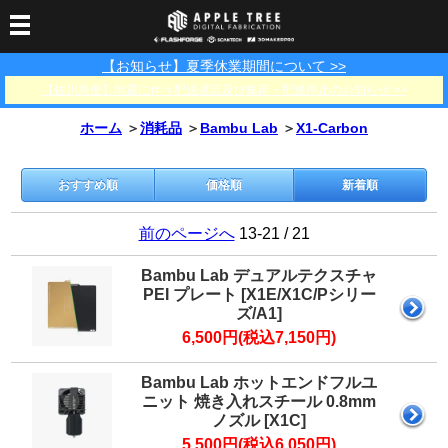
【お知らせ】夏季休業期間について >>
3Dプリンター
【佐川急便】地震に伴う配送遅延及び集荷・配達停止のお知らせ >>
3Dスキャナー
3Dプリンター一覧
FLASHFORGE
Bambu Lab
ホーム
＞
消耗品
＞
Bambu Lab
＞
X1-Carbon
フィラメント
SCANOLOGY
3DeVOK
3Dスキャナー消耗品
光造形用レジン
フィラメント一覧
FLASHFORGE
Bambu Lab
3DMakerpro
おすすめ順
価格順
新着順
消耗品
DLP用レジン
LCD用レジン
エキマテ レジン
FusRock
その他
前のページへ
13-21 / 21
部品
レジン洗浄液
工具類
Bambu Lab デュアルテクスチャ
PEI プレート [X1E/X1C/Pシリー
その他
ズ/A1]
サポート
フィラメント乾燥・防
フィラメント保管用乾
カプトンテープ
6,500円(税込7,150円)
湿ボックス
燥剤
ショールーム
お問い合わせ
ダウンロード
FAQ
PP用タックシート
Bambu Lab ホットエンドフルユ
オフィシャルサイト
在庫処分セール
ニット 焼き入れスチール 0.8mm
法人窓口
ノズル [X1C]
5,500円(税込6,050円)