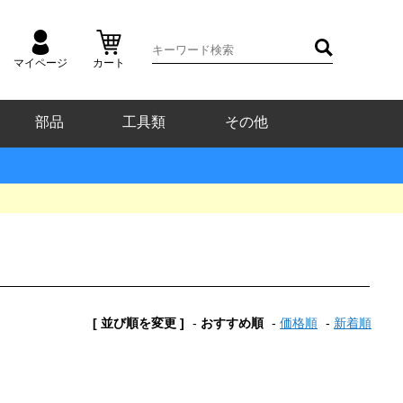
マイページ
カート
部品
工具類
その他
[ 並び順を変更 ]
-
おすすめ順
-
価格順
-
新着順