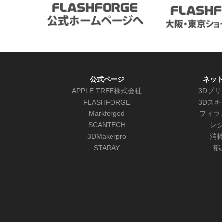
公式ページ
ネッ
APPLE TREE株式会社
3Dプ
FLASHFORGE
3Dス
Markforged
フィラ
SCANTECH
レ
3DMakerpro
消
STARAY
部