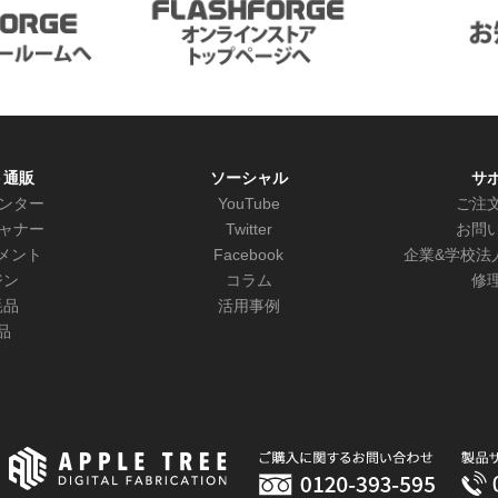
ト通販
ソーシャル
サ
リンター
YouTube
ご注
キャナー
Twitter
お問
メント
Facebook
企業&学校法
ジン
コラム
修
耗品
活用事例
品