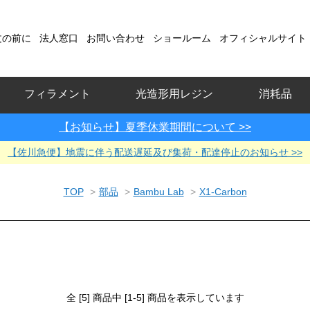
文の前に
法人窓口
お問い合わせ
ショールーム
オフィシャルサイト
フィラメント
光造形用レジン
消耗品
【お知らせ】夏季休業期間について >>
【佐川急便】地震に伴う配送遅延及び集荷・配達停止のお知らせ >>
TOP
>
部品
>
Bambu Lab
>
X1-Carbon
全 [5] 商品中 [1-5] 商品を表示しています