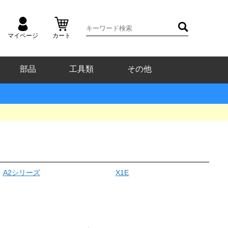
マイページ
カート
部品
工具類
その他
A2シリーズ
X1E