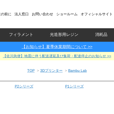
文の前に
法人窓口
お問い合わせ
ショールーム
オフィシャルサイト
フィラメント
光造形用レジン
消耗品
【お知らせ】夏季休業期間について >>
【佐川急便】地震に伴う配送遅延及び集荷・配達停止のお知らせ >>
TOP
>
3Dプリンター
>
Bambu Lab
P2シリーズ
P1シリーズ