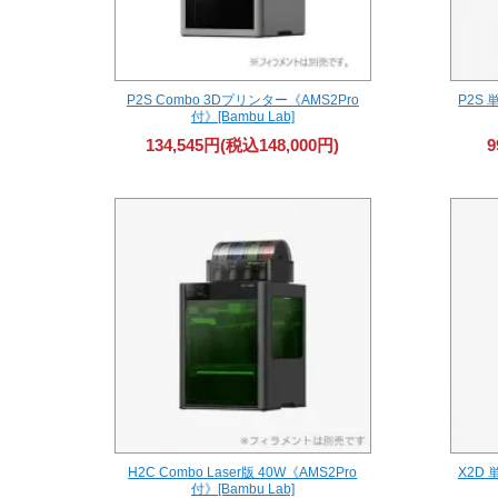
P2S Combo 3Dプリンター《AMS2Pro
P2S
付》[Bambu Lab]
134,545円(税込148,000円)
9
H2C Combo Laser版 40W《AMS2Pro
X2D
付》[Bambu Lab]