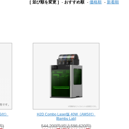
[ 並び順を変更 ]
-
おすすめ順
-
価格順
-
新着順
MS付》
H2D Combo Laser版 40W《AMS付》
[Bambu Lab]
円)
544,200円(税込598,620円)