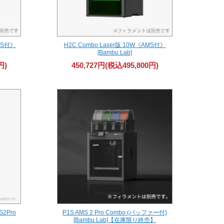
MS付》
H2C Combo Laser版 10W《AMS付》
[Bambu Lab]
円)
450,727円(税込495,800円)
2Pro
P1S AMS 2 Pro Combo (バッファー付)
[Bambu Lab]【在庫限り終売】