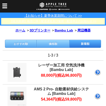
【お知らせ】夏季休業期間について >>
3Dプリンター
【佐川急便】地震に伴う配送遅延及び集荷・配達停止のお知らせ >>
3Dスキャナー
3Dプリンター一覧
FLASHFORGE
Bambu Lab
ホーム
＞
3Dプリンター
＞
Bambu Lab
＞
周辺機器
フィラメント
SCANOLOGY
3DeVOK
3Dスキャナー消耗品
光造形用レジン
フィラメント一覧
FLASHFORGE
Bambu Lab
3DMakerpro
おすすめ順
価格順
新着順
消耗品
DLP用レジン
LCD用レジン
エキマテ レジン
FusRock
その他
1-3 / 3
部品
レジン洗浄液
工具類
レーザー加工用 空気洗浄機
[Bambu Lab]
その他
88,000円(税込96,800円)
サポート
フィラメント乾燥・防
フィラメント保管用乾
カプトンテープ
湿ボックス
燥剤
ショールーム
お問い合わせ
ダウンロード
FAQ
PP用タックシート
AMS 2 Pro- 自動素材供給システ
オフィシャルサイト
ム [Bambu Lab]
在庫処分セール
54,364円(税込59,800円)
法人窓口