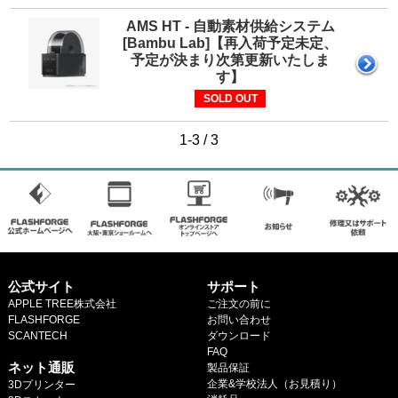
マイページ
AMS HT - 自動素材供給システム
カートを見る
[Bambu Lab]【再入荷予定未定、
予定が決まり次第更新いたしま
す】
SOLD OUT
ログイン
1-3 / 3
公式サイト
サポート
APPLE TREE株式会社
ご注文の前に
FLASHFORGE
お問い合わせ
SCANTECH
ダウンロード
.
FAQ
ネット通販
製品保証
企業&学校法人（お見積り）
3Dプリンター