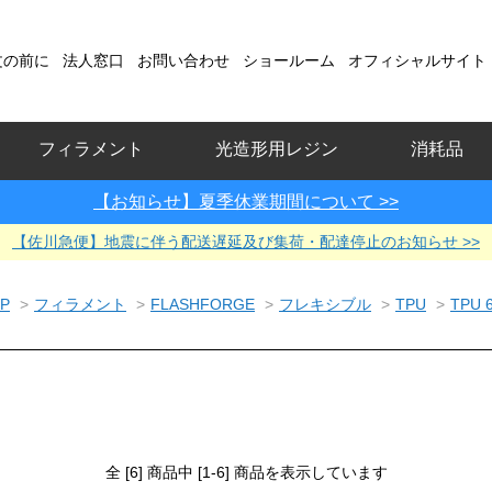
文の前に
法人窓口
お問い合わせ
ショールーム
オフィシャルサイト
フィラメント
光造形用レジン
消耗品
【お知らせ】夏季休業期間について >>
【佐川急便】地震に伴う配送遅延及び集荷・配達停止のお知らせ >>
P
>
フィラメント
>
FLASHFORGE
>
フレキシブル
>
TPU
>
TPU 
全 [6] 商品中 [1-6] 商品を表示しています