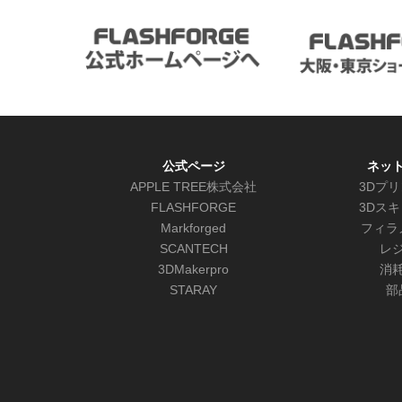
公式ページ
ネッ
APPLE TREE株式会社
3Dプ
FLASHFORGE
3Dス
Markforged
フィラ
SCANTECH
レ
3DMakerpro
消
STARAY
部