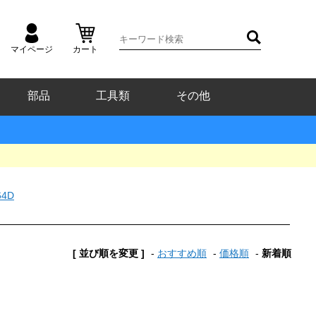
マイページ
カート
部品
工具類
その他
64D
[ 並び順を変更 ]
-
おすすめ順
-
価格順
-
新着順