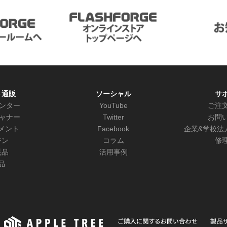
ト通販
ソーシャル
サ
リンター
YouTube
ご注
キャナー
Twitter
お問
メント
Facebook
企業&学校法
ジン
コラム
修
耗品
活用事例
品