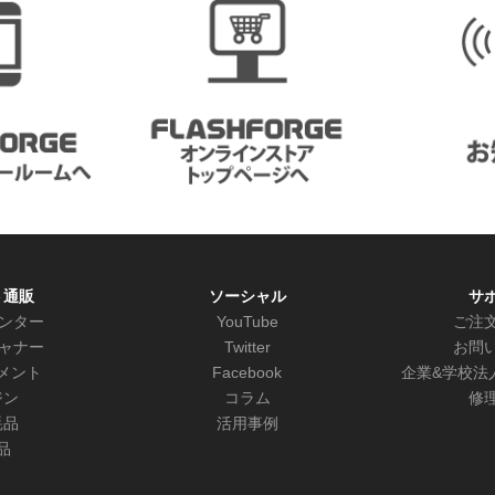
ト通販
ソーシャル
サ
リンター
YouTube
ご注
キャナー
Twitter
お問
メント
Facebook
企業&学校法
ジン
コラム
修
耗品
活用事例
品