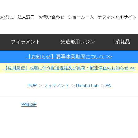
文の前に
法人窓口
お問い合わせ
ショールーム
オフィシャルサイト
フィラメント
光造形用レジン
消耗品
【お知らせ】夏季休業期間について >>
【佐川急便】地震に伴う配送遅延及び集荷・配達停止のお知らせ >>
TOP
>
フィラメント
>
Bambu Lab
>
PA
PA6-GF