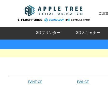
ご注
3Dプリンター
3Dスキャナー
PAHT-CF
PA6-CF