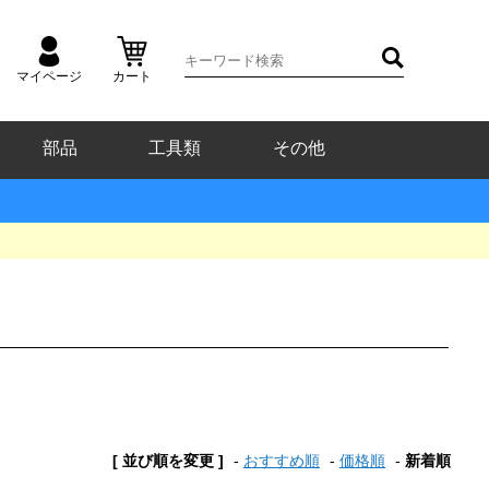
マイページ
カート
部品
工具類
その他
[ 並び順を変更 ]
-
おすすめ順
-
価格順
-
新着順