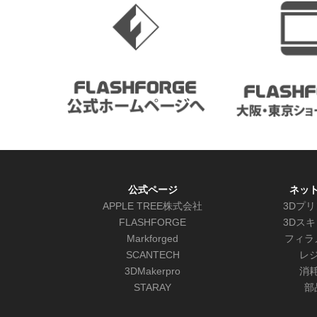
公式ページ
ネッ
APPLE TREE株式会社
3Dプ
FLASHFORGE
3Dス
Markforged
フィラ
SCANTECH
レ
3DMakerpro
消
STARAY
部