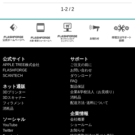
マイページ
1-2 / 2
カートを見る
ログイン
公式サイト
サポート
APPLE TREE株式会社
ご注文の前に
FLASHFORGE
お問い合わせ
SCANTECH
ダウンロード
.
FAQ
ネット通販
製品保証
企業&学校法人（お見積り）
3Dプリンター
消耗品
3Dスキャナー
配送方法･送料について
フィラメント
.
消耗品
企業情報
.
ソーシャル
会社概要
ショールーム
YouTube
お知らせ
Twitter