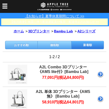
【お知らせ】夏季休業期間について >>
3Dプリンター
【佐川急便】地震に伴う配送遅延及び集荷・配達停止のお知らせ >>
3Dスキャナー
3Dプリンター一覧
FLASHFORGE
Bambu Lab
ホーム
＞
3Dプリンター
＞
Bambu Lab
＞
A2シリーズ
フィラメント
SCANOLOGY
3DeVOK
3Dスキャナー消耗品
光造形用レジン
フィラメント一覧
FLASHFORGE
Bambu Lab
3DMakerpro
おすすめ順
価格順
新着順
消耗品
DLP用レジン
LCD用レジン
エキマテ レジン
FusRock
その他
1-2 / 2
部品
レジン洗浄液
工具類
A2L Combo 3Dプリンター
《AMS lite付》[Bambu Lab]
その他
77,091円(税込84,800円)
サポート
フィラメント乾燥・防
フィラメント保管用乾
カプトンテープ
湿ボックス
燥剤
ショールーム
お問い合わせ
ダウンロード
FAQ
PP用タックシート
A2L 単体 3Dプリンター《AMS
オフィシャルサイト
無》 [Bambu Lab]
在庫処分セール
58,910円(税込64,801円)
法人窓口