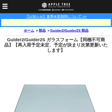
【お知らせ】夏季休業期間について >>
3Dプリンター
【佐川急便】地震に伴う配送遅延及び集荷・配達停止のお知らせ >>
3Dスキャナー
3Dプリンター一覧
FLASHFORGE
Bambu Lab
ホーム
＞
部品
＞
Guider2/Guider2S 部品
フィラメント
SCANOLOGY
3DeVOK
3Dスキャナー消耗品
Guider2/Guider2S ガラスフォーム【同梱不可商
光造形用レジン
フィラメント一覧
FLASHFORGE
Bambu Lab
品】【再入荷予定未定、予定が決まり次第更新いた
3DMakerpro
します】
消耗品
DLP用レジン
LCD用レジン
エキマテ レジン
FusRock
その他
部品
レジン洗浄液
工具類
その他
サポート
フィラメント乾燥・防
フィラメント保管用乾
カプトンテープ
湿ボックス
燥剤
ショールーム
お問い合わせ
ダウンロード
FAQ
PP用タックシート
オフィシャルサイト
在庫処分セール
法人窓口