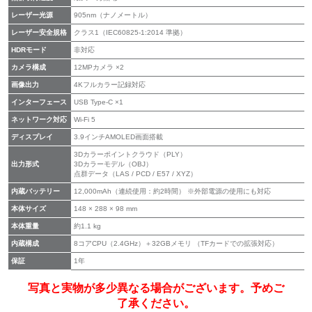
レーザー光源
905nm（ナノメートル）
レーザー安全規格
クラス1（IEC60825-1:2014 準拠）
HDRモード
非対応
カメラ構成
12MPカメラ ×2
画像出力
4Kフルカラー記録対応
インターフェース
USB Type-C ×1
ネットワーク対応
Wi-Fi 5
ディスプレイ
3.9インチAMOLED画面搭載
3Dカラーポイントクラウド（PLY）
出力形式
3Dカラーモデル（OBJ）
点群データ（LAS / PCD / E57 / XYZ）
内蔵バッテリー
12,000mAh（連続使用：約2時間） ※外部電源の使用にも対応
本体サイズ
148 × 288 × 98 mm
本体重量
約1.1 kg
内蔵構成
8コアCPU（2.4GHz）＋32GBメモリ （TFカードでの拡張対応）
保証
1年
写真と実物が多少異なる場合がございます。予めご
了承ください。