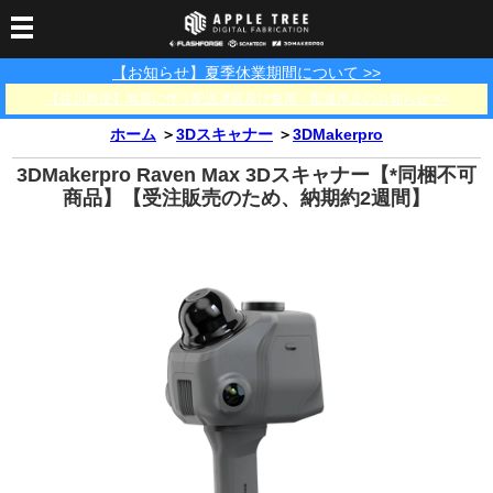
【お知らせ】夏季休業期間について >>
3Dプリンター
【佐川急便】地震に伴う配送遅延及び集荷・配達停止のお知らせ >>
3Dスキャナー
3Dプリンター一覧
FLASHFORGE
Bambu Lab
ホーム
＞
3Dスキャナー
＞
3DMakerpro
フィラメント
SCANOLOGY
3DeVOK
3Dスキャナー消耗品
3DMakerpro Raven Max 3Dスキャナー【*同梱不可
光造形用レジン
フィラメント一覧
FLASHFORGE
Bambu Lab
商品】【受注販売のため、納期約2週間】
3DMakerpro
消耗品
DLP用レジン
LCD用レジン
エキマテ レジン
FusRock
その他
部品
レジン洗浄液
工具類
その他
サポート
フィラメント乾燥・防
フィラメント保管用乾
カプトンテープ
湿ボックス
燥剤
ショールーム
お問い合わせ
ダウンロード
FAQ
PP用タックシート
オフィシャルサイト
在庫処分セール
法人窓口