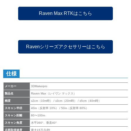
Raven Max RTKはこちら
Ravenシリーズアクセサリーはこちら
仕様
メーカー
3DMakerpro
製品名
Raven Max（レイヴン マックス）
精度
±2cm（10m時） / ±3cm（20m時） / ±5cm（40m時）
スキャン半径
40m（反射率 10%） / 50m（反射率 80%）
スキャン距離
80〜100m
スキャン角度
水平360°、垂直40°
点群取得速度
最大15万点/秒