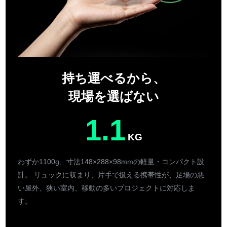
持ち運べるから、
現場を選ばない
1.1
KG
わずか1100g、寸法148×288×98mmの軽量・コンパクト設
計。 リュックに収まり、片手で扱える携帯性が、足場の悪
い屋外、狭い室内、移動の多いプロジェクトに対応しま
す。