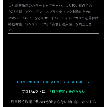
より高解像度のカラーキャプチャや、より広い視点での
RGB点群、ガウシアン・スプラッティング制作のために、
Insta360 X4 / X5 などのサードパーティ360°カメラを外付け
搭載可能。ワンステップで「点群と没入感」を両立しま
す。
CONTINUOUS CREATIVITY & MOBILITY
プロジェクトに、
「待ち時間」を作らない
終日続く現場でRavenが止まらない理由は、ホットス