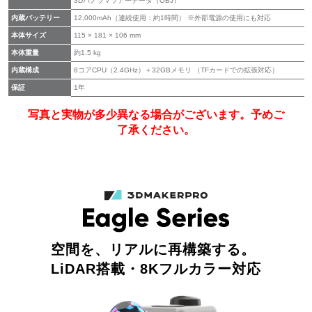
3Dパノラマツアーデータ（OBJ）
内蔵バッテリー
12,000mAh（連続使用：約1時間） ※外部電源の使用にも対応
本体サイズ
115 × 181 × 106 mm
本体重量
約1.5 kg
内蔵構成
8コアCPU（2.4GHz）＋32GBメモリ （TFカードでの拡張対応）
保証
1年
写真と実物が多少異なる場合がございます。予めご
了承ください。
空間を、リアルに再構築する。
LiDAR搭載・8Kフルカラー対応