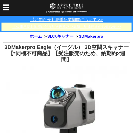
【お知らせ】夏季休業期間について >>
3Dプリンター
【佐川急便】地震に伴う配送遅延及び集荷・配達停止のお知らせ >>
3Dスキャナー
3Dプリンター一覧
FLASHFORGE
Bambu Lab
ホーム
＞
3Dスキャナー
＞
3DMakerpro
フィラメント
SCANOLOGY
3DeVOK
3Dスキャナー消耗品
3DMakerpro Eagle（イーグル） 3D空間スキャナー
光造形用レジン
フィラメント一覧
FLASHFORGE
Bambu Lab
【*同梱不可商品】【受注販売のため、納期約2週
3DMakerpro
間】
消耗品
DLP用レジン
LCD用レジン
エキマテ レジン
FusRock
その他
部品
レジン洗浄液
工具類
その他
サポート
フィラメント乾燥・防
フィラメント保管用乾
カプトンテープ
湿ボックス
燥剤
ショールーム
お問い合わせ
ダウンロード
FAQ
PP用タックシート
オフィシャルサイト
在庫処分セール
法人窓口