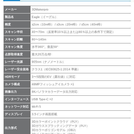
メーカー
3DMakerpro
製品名
Eagle（イーグル）
精度
±2cm（10m時） / ±3cm（20m時） / ±5cm（40m時）
スキャン半径
40〜70m （反射率10％以上または80％以上の条件下で測定）
スキャン距離
80〜140m
スキャン角度
水平360°、垂直59°
点群取得速度
最大20万点/秒
レーザー光源
905nm（ナノメートル）
レーザー安全規格
クラス1（IEC60825-1:2014 準拠）
HDRモード
3〜5段階のEV（露出値）に対応
カメラ構成
48MPフィッシュアイカメラ ×1
画像出力
8Kパノラマカラーデータ出力対応
インターフェース
USB Type-C ×2
ネットワーク対応
Wi-Fi 5
ディスプレイ
3.5インチ画面搭載
3Dカラーポイントクラウド（PLY）
3Dガウススプラッティングデータ（PLY）
出力形式
3Dカラーポリゴンモデル（OBJ）