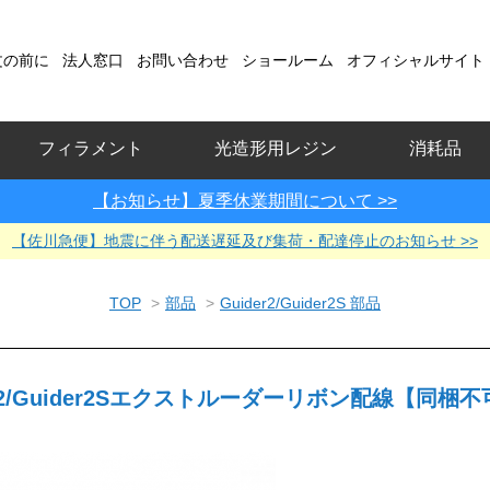
文の前に
法人窓口
お問い合わせ
ショールーム
オフィシャルサイト
フィラメント
光造形用レジン
消耗品
【お知らせ】夏季休業期間について >>
【佐川急便】地震に伴う配送遅延及び集荷・配達停止のお知らせ >>
TOP
>
部品
>
Guider2/Guider2S 部品
er2/Guider2Sエクストルーダーリボン配線【同梱