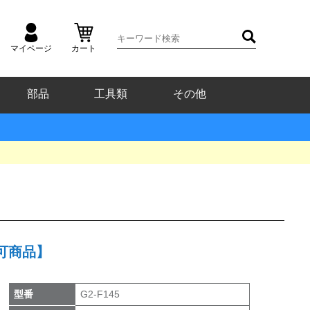
マイページ
カート
部品
工具類
その他
不可商品】
型番
G2-F145