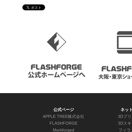
公式ページ
ネッ
APPLE TREE株式会社
3Dプ
FLASHFORGE
3Dス
Markforged
フィラ