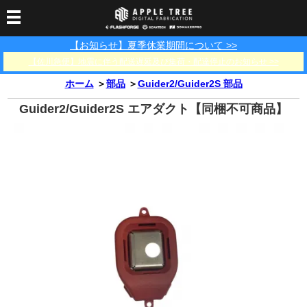
【お知らせ】夏季休業期間について >>
3Dプリンター
【佐川急便】地震に伴う配送遅延及び集荷・配達停止のお知らせ >>
3Dスキャナー
3Dプリンター一覧
FLASHFORGE
Bambu Lab
ホーム
＞
部品
＞
Guider2/Guider2S 部品
フィラメント
SCANOLOGY
3DeVOK
3Dスキャナー消耗品
Guider2/Guider2S エアダクト【同梱不可商品】
光造形用レジン
フィラメント一覧
FLASHFORGE
Bambu Lab
3DMakerpro
消耗品
DLP用レジン
LCD用レジン
エキマテ レジン
FusRock
その他
部品
レジン洗浄液
工具類
その他
サポート
フィラメント乾燥・防
フィラメント保管用乾
カプトンテープ
湿ボックス
燥剤
ショールーム
お問い合わせ
ダウンロード
FAQ
PP用タックシート
オフィシャルサイト
在庫処分セール
法人窓口