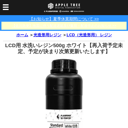
【お知らせ】夏季休業期間について >>
3Dプリンター
【佐川急便】地震に伴う配送遅延及び集荷・配達停止のお知らせ >>
3Dスキャナー
3Dプリンター一覧
FLASHFORGE
Bambu Lab
ホーム
＞
光造形用レジン
＞
LCD（光造形用） レジン
フィラメント
SCANOLOGY
3DeVOK
3Dスキャナー消耗品
LCD用 水洗いレジン500g ホワイト【再入荷予定未
光造形用レジン
フィラメント一覧
FLASHFORGE
Bambu Lab
定、予定が決まり次第更新いたします】
3DMakerpro
消耗品
DLP用レジン
LCD用レジン
エキマテ レジン
FusRock
その他
部品
レジン洗浄液
工具類
その他
サポート
フィラメント乾燥・防
フィラメント保管用乾
カプトンテープ
湿ボックス
燥剤
ショールーム
お問い合わせ
ダウンロード
FAQ
PP用タックシート
オフィシャルサイト
在庫処分セール
法人窓口