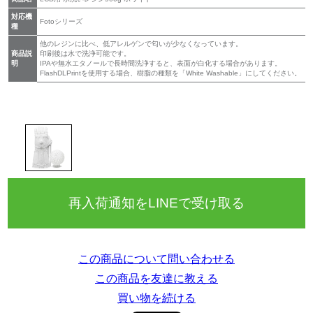
対応機
Fotoシリーズ
種
他のレジンに比べ、低アレルゲンで匂いが少なくなっています。
商品説
印刷後は水で洗浄可能です。
明
IPAや無水エタノールで長時間洗浄すると、表面が白化する場合があります。
FlashDLPrintを使用する場合、樹脂の種類を「White Washable」にしてください。
再入荷通知をLINEで受け取る
この商品について問い合わせる
この商品を友達に教える
買い物を続ける