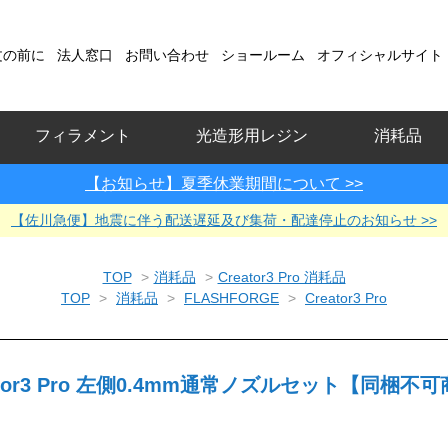
文の前に
法人窓口
お問い合わせ
ショールーム
オフィシャルサイト
フィラメント
光造形用レジン
消耗品
【お知らせ】夏季休業期間について >>
【佐川急便】地震に伴う配送遅延及び集荷・配達停止のお知らせ >>
TOP
>
消耗品
>
Creator3 Pro 消耗品
TOP
>
消耗品
>
FLASHFORGE
>
Creator3 Pro
ator3 Pro 左側0.4mm通常ノズルセット【同梱不