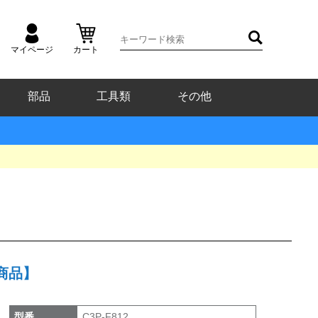
マイページ
カート
部品
工具類
その他
可商品】
型番
C3P-F812