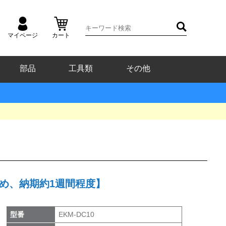
マイページ
カート
部品
工具類
その他
ため、納期約1週間程度】
型番
EKM-DC10