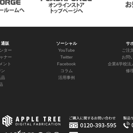
ト通販
ソーシャル
サ
リンター
YouTube
ご注
キャナー
Twitter
お問
メント
Facebook
企業&学校法
ジン
コラム
修
耗品
活用事例
品