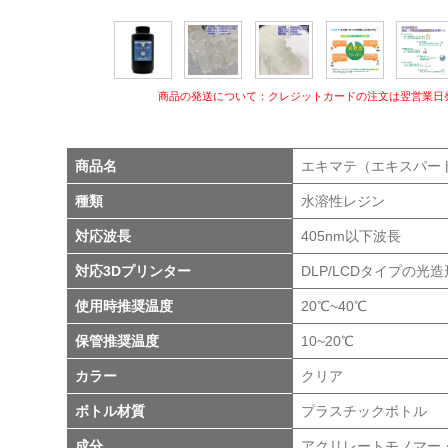
商品の発送について：クレジットカードの注文は翌営業日
商品名
エキマテ（エキスパー
種類
水溶性レジン
対応波長
405nm以下波長
対応3Dプリンター
DLP/LCDタイプの光
使用時推奨温度
20℃~40℃
保管推奨温度
10~20℃
カラー
クリア
ボトル材質
プラスチックボトル
成分
アクリレートモノマー