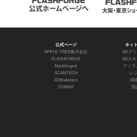
公式ページ
ネッ
APPLE TREE株式会社
3Dプ
FLASHFORGE
3Dス
Markforged
フィラ
SCANTECH
レ
3DMakerpro
消
STARAY
部