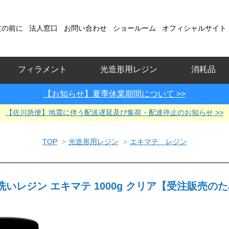
文の前に
法人窓口
お問い合わせ
ショールーム
オフィシャルサイト
フィラメント
光造形用レジン
消耗品
【お知らせ】夏季休業期間について >>
【佐川急便】地震に伴う配送遅延及び集荷・配達停止のお知らせ >>
TOP
>
光造形用レジン
>
エキマテ レジン
いレジン エキマテ 1000g クリア【受注販売の