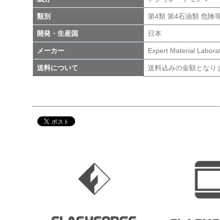
類別
第4類 第4石油類 危険等級
開発・生産国
日本
メーカー
Expert Material Labo
送料について
送料込みの金額となり