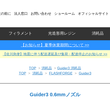
文の前に
法人窓口
お問い合わせ
ショールーム
オフィシャルサイト
フィラメント
光造形用レジン
消耗品
【お知らせ】夏季休業期間について >>
【佐川急便】地震に伴う配送遅延及び集荷・配達停止のお知らせ >>
TOP
>
消耗品
>
Guider3 消耗品
TOP
>
消耗品
>
FLASHFORGE
>
Guider3
Guider3 0.6mmノズル