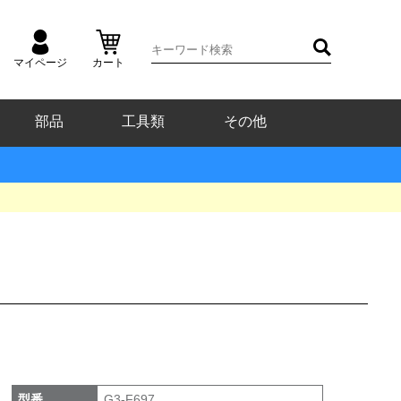
マイページ
カート
部品
工具類
その他
型番
G3-F697