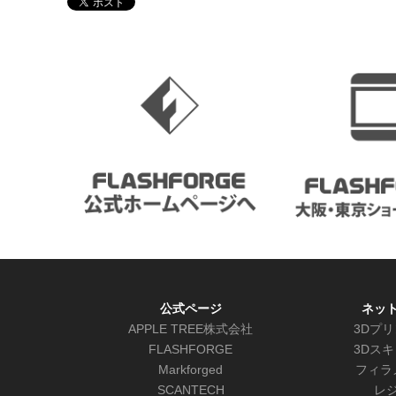
公式ページ
ネッ
APPLE TREE株式会社
3Dプ
FLASHFORGE
3Dス
Markforged
フィラ
SCANTECH
レ