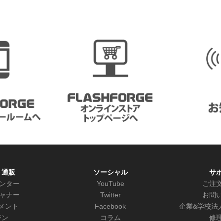
ト通販
ソーシャル
サ
リンター
YouTube
ご注
キャナー
Twitter
お問
メント
Facebook
企業&学校法
ジン
コラム
修