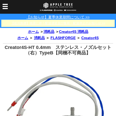
【お知らせ】夏季休業期間について >>
3Dプリンター
【佐川急便】地震に伴う配送遅延及び集荷・配達停止のお知らせ >>
3Dスキャナー
3Dプリンター一覧
FLASHFORGE
Bambu Lab
ホーム
＞
消耗品
＞
Creator4S 消耗品
フィラメント
SCANOLOGY
3DeVOK
3Dスキャナー消耗品
ホーム
＞
消耗品
＞
FLASHFORGE
＞
Creator4S
光造形用レジン
フィラメント一覧
FLASHFORGE
Bambu Lab
3DMakerpro
Creator4S-HT 0.4mm ステンレス・ノズルセット
（右）TypeB【同梱不可商品】
消耗品
DLP用レジン
LCD用レジン
エキマテ レジン
FusRock
その他
部品
レジン洗浄液
工具類
その他
サポート
フィラメント乾燥・防
フィラメント保管用乾
カプトンテープ
湿ボックス
燥剤
ショールーム
お問い合わせ
ダウンロード
FAQ
PP用タックシート
オフィシャルサイト
在庫処分セール
法人窓口