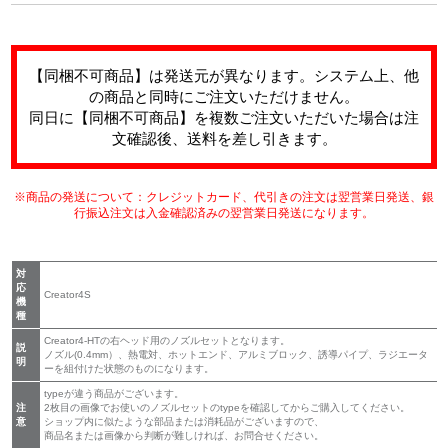
【同梱不可商品】は発送元が異なります。システム上、他
の商品と同時にご注文いただけません。
同日に【同梱不可商品】を複数ご注文いただいた場合は注
文確認後、送料を差し引きます。
※商品の発送について：クレジットカード、代引きの注文は翌営業日発送、銀
行振込注文は入金確認済みの翌営業日発送になります。
対
応
Creator4S
機
種
Creator4-HTの右ヘッド用のノズルセットとなります。
説
ノズル(0.4mm）、熱電対、ホットエンド、アルミブロック、誘導パイプ、ラジエータ
明
ーを組付けた状態のものになります。
typeが違う商品がございます。
注
2枚目の画像でお使いのノズルセットのtypeを確認してからご購入してください。
意
ショップ内に似たような部品または消耗品がございますので、
商品名または画像から判断が難しければ、お問合せください。