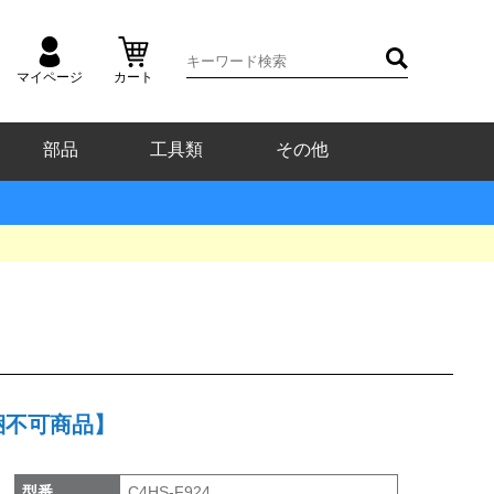
マイページ
カート
部品
工具類
その他
同梱不可商品】
型番
C4HS-F924