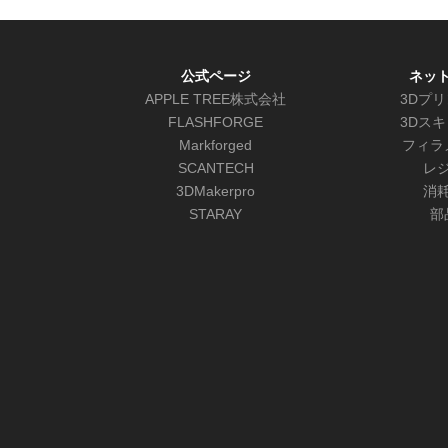
公式ページ
ネッ
APPLE TREE株式会社
3Dプ
FLASHFORGE
3Dス
Markforged
フィラ
SCANTECH
レ
3DMakerpro
消
STARAY
部