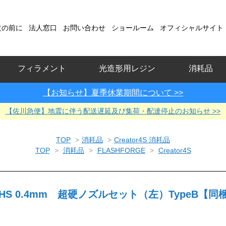
文の前に
法人窓口
お問い合わせ
ショールーム
オフィシャルサイト
フィラメント
光造形用レジン
消耗品
【お知らせ】夏季休業期間について >>
【佐川急便】地震に伴う配送遅延及び集荷・配達停止のお知らせ >>
TOP
>
消耗品
>
Creator4S 消耗品
TOP
>
消耗品
>
FLASHFORGE
>
Creator4S
r4S-HS 0.4mm 超硬ノズルセット（左）TypeB【