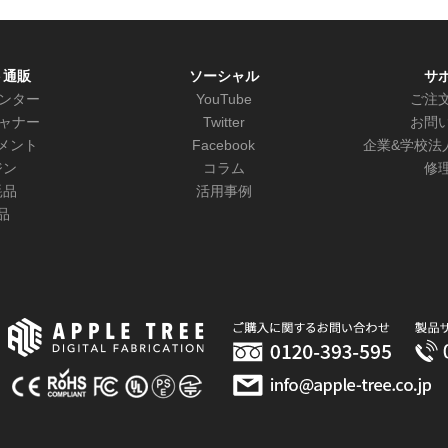
ト通販
ソーシャル
サ
リンター
YouTube
ご注
キャナー
Twitter
お問
メント
Facebook
企業&学校法
ジン
コラム
修
耗品
活用事例
品