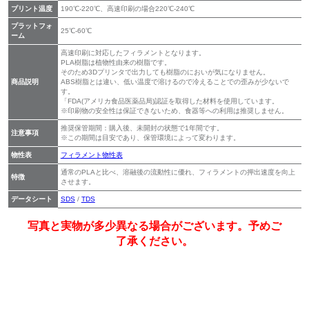
プリント温度
190℃-220℃、高速印刷の場合220℃-240℃
プラットフォ
25℃-60℃
ーム
高速印刷に対応したフィラメントとなります。
PLA樹脂は植物性由来の樹脂です。
そのため3Dプリンタで出力しても樹脂のにおいが気になりません。
商品説明
ABS樹脂とは違い、低い温度で溶けるので冷えることでの歪みが少ないで
す。
「FDA(アメリカ食品医薬品局)認証を取得した材料を使用しています。
※印刷物の安全性は保証できないため、食器等への利用は推奨しません。
推奨保管期間：購入後、未開封の状態で1年間です。
注意事項
※この期間は目安であり、保管環境によって変わります。
物性表
フィラメント物性表
通常のPLAと比べ、溶融後の流動性に優れ、フィラメントの押出速度を向上
特徴
させます。
データシート
SDS
/
TDS
写真と実物が多少異なる場合がございます。予めご
了承ください。