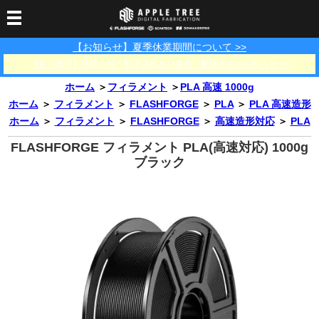
【お知らせ】夏季休業期間について >>
3Dプリンター
【佐川急便】地震に伴う配送遅延及び集荷・配達停止のお知らせ >>
3Dスキャナー
3Dプリンター一覧
FLASHFORGE
Bambu Lab
ホーム
＞
フィラメント
＞
PLA 高速 1000g
フィラメント
SCANOLOGY
3DeVOK
3Dスキャナー消耗品
ホーム
＞
フィラメント
＞
FLASHFORGE
＞
PLA
＞
PLA 高速造形
ホーム
＞
フィラメント
＞
FLASHFORGE
＞
高速造形対応
＞
PLA
光造形用レジン
フィラメント一覧
FLASHFORGE
Bambu Lab
3DMakerpro
消耗品
FLASHFORGE フィラメント PLA(高速対応) 1000g
DLP用レジン
LCD用レジン
エキマテ レジン
FusRock
その他
ブラック
部品
レジン洗浄液
工具類
その他
サポート
フィラメント乾燥・防
フィラメント保管用乾
カプトンテープ
湿ボックス
燥剤
ショールーム
お問い合わせ
ダウンロード
FAQ
PP用タックシート
オフィシャルサイト
在庫処分セール
法人窓口