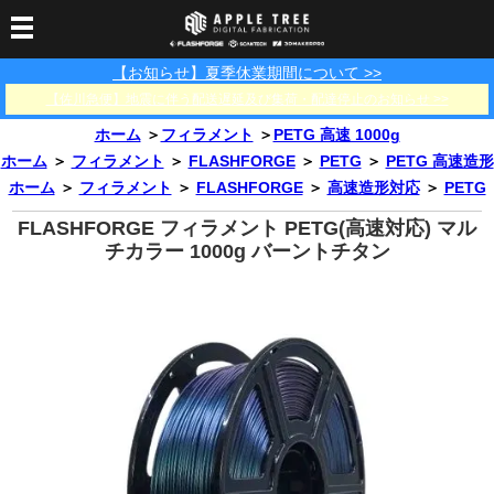
【お知らせ】夏季休業期間について >>
3Dプリンター
【佐川急便】地震に伴う配送遅延及び集荷・配達停止のお知らせ >>
3Dスキャナー
3Dプリンター一覧
FLASHFORGE
Bambu Lab
ホーム
＞
フィラメント
＞
PETG 高速 1000g
フィラメント
SCANOLOGY
3DeVOK
3Dスキャナー消耗品
ホーム
＞
フィラメント
＞
FLASHFORGE
＞
PETG
＞
PETG 高速造形
ホーム
＞
フィラメント
＞
FLASHFORGE
＞
高速造形対応
＞
PETG
光造形用レジン
フィラメント一覧
FLASHFORGE
Bambu Lab
3DMakerpro
消耗品
FLASHFORGE フィラメント PETG(高速対応) マル
DLP用レジン
LCD用レジン
エキマテ レジン
FusRock
その他
チカラー 1000g バーントチタン
部品
レジン洗浄液
工具類
その他
サポート
フィラメント乾燥・防
フィラメント保管用乾
カプトンテープ
湿ボックス
燥剤
ショールーム
お問い合わせ
ダウンロード
FAQ
PP用タックシート
オフィシャルサイト
在庫処分セール
法人窓口