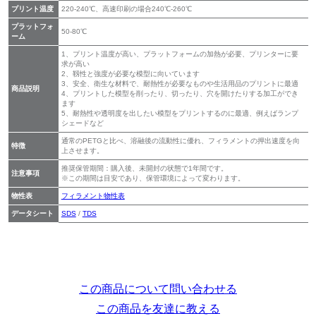
プリント温度
220-240℃、高速印刷の場合240℃-260℃
プラットフォ
50-80℃
ーム
1、プリント温度が高い、プラットフォームの加熱が必要、プリンターに要
求が高い
2、靱性と強度が必要な模型に向いています
3、安全、衛生な材料で、耐熱性が必要なものや生活用品のプリントに最適
商品説明
4、プリントした模型を削ったり、切ったり、穴を開けたりする加工ができ
ます
5、耐熱性や透明度を出したい模型をプリントするのに最適、例えばランプ
シェードなど
通常のPETGと比べ、溶融後の流動性に優れ、フィラメントの押出速度を向
特徴
上させます。
推奨保管期間：購入後、未開封の状態で1年間です。
注意事項
※この期間は目安であり、保管環境によって変わります。
物性表
フィラメント物性表
データシート
SDS
/
TDS
この商品について問い合わせる
この商品を友達に教える