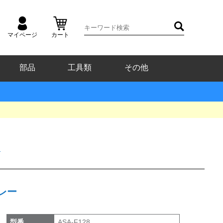
マイページ
カート
部品
工具類
その他
ド
グレー
型番
ASA-F128