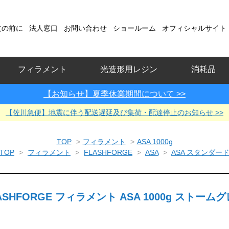
文の前に
法人窓口
お問い合わせ
ショールーム
オフィシャルサイト
フィラメント
光造形用レジン
消耗品
【お知らせ】夏季休業期間について >>
【佐川急便】地震に伴う配送遅延及び集荷・配達停止のお知らせ >>
TOP
>
フィラメント
>
ASA 1000g
TOP
>
フィラメント
>
FLASHFORGE
>
ASA
>
ASA スタンダー
ASHFORGE フィラメント ASA 1000g ストーム