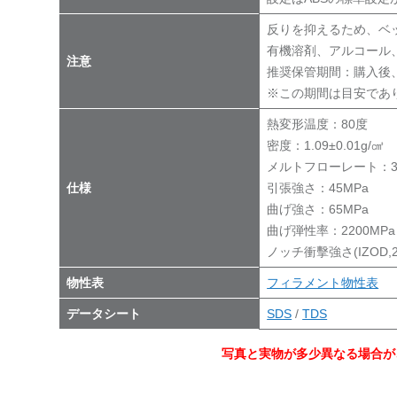
反りを抑えるため、ベ
有機溶剤、アルコール
注意
推奨保管期間：購入後
※この期間は目安であ
熱変形温度：80度
密度：1.09±0.01g/㎤
メルトフローレート：3～4
仕様
引張強さ：45MPa
曲げ強さ：65MPa
曲げ弾性率：2200MPa
ノッチ衝擊強さ(IZOD,23℃
物性表
フィラメント物性表
データシート
SDS
/
TDS
写真と実物が多少異なる場合が