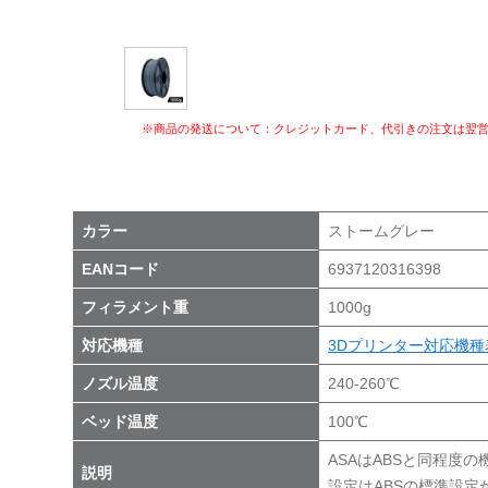
※商品の発送について：クレジットカード、代引きの注文は翌
カラー
ストームグレー
EANコード
6937120316398
フィラメント重
1000g
対応機種
3Dプリンター対応機種
ノズル温度
240-260℃
ベッド温度
100℃
ASAはABSと同程度
説明
設定はABSの標準設