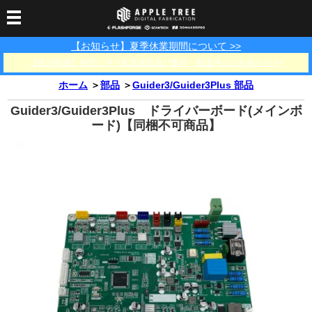
【お知らせ】夏季休業期間について >>
3Dプリンター
【佐川急便】地震に伴う配送遅延及び集荷・配達停止のお知らせ >>
3Dスキャナー
3Dプリンター一覧
FLASHFORGE
Bambu Lab
ホーム
＞
部品
＞
Guider3/Guider3Plus 部品
フィラメント
SCANOLOGY
3DeVOK
3Dスキャナー消耗品
Guider3/Guider3Plus ドライバーボード(メインボ
光造形用レジン
フィラメント一覧
FLASHFORGE
Bambu Lab
ード)【同梱不可商品】
3DMakerpro
消耗品
DLP用レジン
LCD用レジン
エキマテ レジン
FusRock
その他
部品
レジン洗浄液
工具類
その他
サポート
フィラメント乾燥・防
フィラメント保管用乾
カプトンテープ
湿ボックス
燥剤
ショールーム
お問い合わせ
ダウンロード
FAQ
PP用タックシート
オフィシャルサイト
在庫処分セール
法人窓口