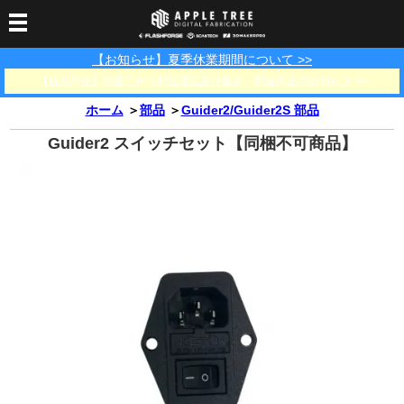
【お知らせ】夏季休業期間について >>
3Dプリンター
【佐川急便】地震に伴う配送遅延及び集荷・配達停止のお知らせ >>
3Dスキャナー
3Dプリンター一覧
FLASHFORGE
Bambu Lab
ホーム
＞
部品
＞
Guider2/Guider2S 部品
フィラメント
SCANOLOGY
3DeVOK
3Dスキャナー消耗品
Guider2 スイッチセット【同梱不可商品】
光造形用レジン
フィラメント一覧
FLASHFORGE
Bambu Lab
3DMakerpro
消耗品
DLP用レジン
LCD用レジン
エキマテ レジン
FusRock
その他
部品
レジン洗浄液
工具類
その他
サポート
フィラメント乾燥・防
フィラメント保管用乾
カプトンテープ
湿ボックス
燥剤
ショールーム
お問い合わせ
ダウンロード
FAQ
PP用タックシート
オフィシャルサイト
在庫処分セール
法人窓口