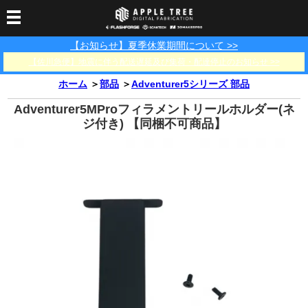
【お知らせ】夏季休業期間について >>
3Dプリンター
【佐川急便】地震に伴う配送遅延及び集荷・配達停止のお知らせ >>
3Dスキャナー
3Dプリンター一覧
FLASHFORGE
Bambu Lab
ホーム
＞
部品
＞
Adventurer5シリーズ 部品
フィラメント
SCANOLOGY
3DeVOK
3Dスキャナー消耗品
Adventurer5MProフィラメントリールホルダー(ネ
光造形用レジン
フィラメント一覧
FLASHFORGE
Bambu Lab
ジ付き) 【同梱不可商品】
3DMakerpro
消耗品
DLP用レジン
LCD用レジン
エキマテ レジン
FusRock
その他
部品
レジン洗浄液
工具類
その他
サポート
フィラメント乾燥・防
フィラメント保管用乾
カプトンテープ
湿ボックス
燥剤
ショールーム
お問い合わせ
ダウンロード
FAQ
PP用タックシート
オフィシャルサイト
在庫処分セール
法人窓口