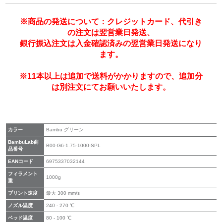
※商品の発送について：クレジットカード、代引き
の注文は翌営業日発送、
銀行振込注文は入金確認済みの翌営業日発送になり
ます。
※11本以上は追加で送料がかかりますので、追加分
は別注文にてお願いいたします。
カラー
Bambu グリーン
BambuLab商
B00-G6-1.75-1000-SPL
品番号
EANコード
6975337032144
フィラメント
1000g
重
プリント速度
最大 300 mm/s
ノズル温度
240 - 270 ℃
ベッド温度
80 - 100 ℃