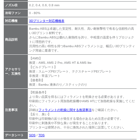
ノズル径
0.2, 0.4, 0.6, 0.8 mm
冷却ファン
0 - 80%
対応機種
3Dプリンター対応機種表
Bambu ABSは卓越した安定性、耐久性、高い耐衝撃性で有名な信頼性の高
い3Dプリント材料です。
さらにBambu ABSは優れた耐熱性を誇り、中程度の温度を伴うプロジェク
商品説明
トに理想的です。
汎用性の高い特性を持つBambu ABSフィラメントは、幅広い3Dプリンティ
ング用途に最適です。
【AMS】
推奨：AMS, AMS 2 Pro, AMS HT & AMS lite
【ビルドプレート】
アクセサリ
推奨：スムーズPEIプレート、テクスチャードPEIプレート
ー、互換性
非推奨：常温プレート
【接着剤】
推奨：Bambu 液体のり／スティックのり
【乾燥条件】
より良い品質を得るにはフィラメントを乾燥させる必要があります。
印刷前にフィラメント用加熱乾燥機やAMS HTにて加熱乾燥を実施してくだ
さい。
注意事項
詳細は
フィラメントの乾燥に関する推奨事項
をご確認ください。
【反り、臭い】
印刷中は印刷物の反りが発生する場合があるため注意が必要です。
印刷中に刺激臭や不快な臭いが発生することがあります。
プリンターは密閉され、十分に換気された場所に設置してください。
データシート
SDS
/
TDS