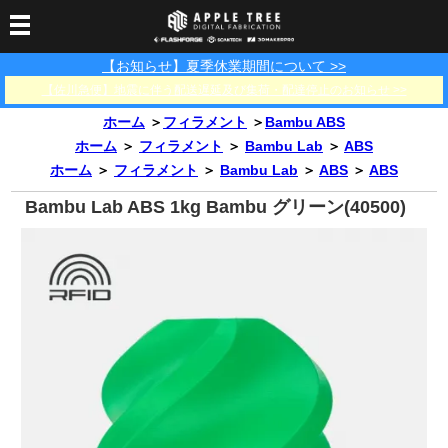
【お知らせ】夏季休業期間について >>
3Dプリンター
【佐川急便】地震に伴う配送遅延及び集荷・配達停止のお知らせ >>
3Dスキャナー
3Dプリンター一覧
FLASHFORGE
Bambu Lab
ホーム
＞
フィラメント
＞
Bambu ABS
フィラメント
SCANOLOGY
3DeVOK
3Dスキャナー消耗品
ホーム
＞
フィラメント
＞
Bambu Lab
＞
ABS
ホーム
＞
フィラメント
＞
Bambu Lab
＞
ABS
＞
ABS
光造形用レジン
フィラメント一覧
FLASHFORGE
Bambu Lab
3DMakerpro
消耗品
Bambu Lab ABS 1kg Bambu グリーン(40500)
DLP用レジン
LCD用レジン
エキマテ レジン
FusRock
その他
部品
レジン洗浄液
工具類
その他
サポート
フィラメント乾燥・防
フィラメント保管用乾
カプトンテープ
湿ボックス
燥剤
ショールーム
お問い合わせ
ダウンロード
FAQ
PP用タックシート
オフィシャルサイト
在庫処分セール
法人窓口