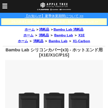
【お知らせ】夏季休業期間について >>
3Dプリンター
【佐川急便】地震に伴う配送遅延及び集荷・配達停止のお知らせ >>
3Dスキャナー
3Dプリンター一覧
FLASHFORGE
Bambu Lab
ホーム
＞
消耗品
＞
Bambu Lab 消耗品
フィラメント
SCANOLOGY
3DeVOK
3Dスキャナー消耗品
ホーム
＞
消耗品
＞
Bambu Lab
＞
X1E
ホーム
＞
消耗品
＞
Bambu Lab
＞
X1-Carbon
光造形用レジン
フィラメント一覧
FLASHFORGE
Bambu Lab
3DMakerpro
消耗品
Bambu Lab シリコンカバー(x3) - ホットエンド用
DLP用レジン
LCD用レジン
エキマテ レジン
FusRock
その他
[X1E/X1C/P1S]
部品
レジン洗浄液
工具類
その他
サポート
フィラメント乾燥・防
フィラメント保管用乾
カプトンテープ
湿ボックス
燥剤
ショールーム
お問い合わせ
ダウンロード
FAQ
PP用タックシート
オフィシャルサイト
在庫処分セール
法人窓口