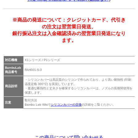
※商品の発送について：クレジットカード、代引き
の注文は翌営業日発送、
銀行振込注文は入金確認済みの翌営業日発送になり
ます。
対応機種
X1シリーズ / P1シリーズ
BambuLab
FAH001-S-3
商品番号
・シリコンカバーは高品質のシリコンで作られており、より高い耐熱性 (印刷
温度定格 300°C) を実現しています。
商品説明
・最適な断熱性と丈夫さを確保するシリコンカバーは、ノズルの長期間使用を
保護します。
取付方法
注意
Bambu Lab Wikiで
シリコンカバーの交換
の詳細をご覧ください。
この商品について問い合わせる