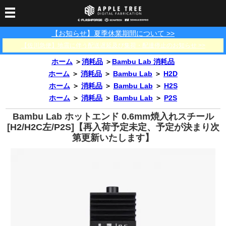
【お知らせ】夏季休業期間について >>
3Dプリンター
【佐川急便】地震に伴う配送遅延及び集荷・配達停止のお知らせ >>
3Dスキャナー
3Dプリンター一覧
FLASHFORGE
Bambu Lab
ホーム
＞
消耗品
＞
Bambu Lab 消耗品
フィラメント
SCANOLOGY
3DeVOK
3Dスキャナー消耗品
ホーム
＞
消耗品
＞
Bambu Lab
＞
H2D
ホーム
＞
消耗品
＞
Bambu Lab
＞
H2S
光造形用レジン
フィラメント一覧
FLASHFORGE
Bambu Lab
3DMakerpro
ホーム
＞
消耗品
＞
Bambu Lab
＞
P2S
消耗品
DLP用レジン
LCD用レジン
エキマテ レジン
FusRock
その他
Bambu Lab ホットエンド 0.6mm焼入れスチール
部品
レジン洗浄液
[H2/H2C左/P2S]【再入荷予定未定、予定が決まり次
工具類
第更新いたします】
その他
サポート
フィラメント乾燥・防
フィラメント保管用乾
カプトンテープ
湿ボックス
燥剤
ショールーム
お問い合わせ
ダウンロード
FAQ
PP用タックシート
オフィシャルサイト
在庫処分セール
法人窓口