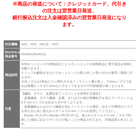
※商品の発送について：クレジットカード、代引き
の注文は翌営業日発送、
銀行振込注文は入金確認済みの翌営業日発送になり
ます。
対応機種
H2D、H2S、H2C左、P2S
BambuLab
FAH061(FAH024)
商品番号
H2Dホットエンドの特殊設計によりホットエンドの加熱部品と電子部品を簡単に
分離できます。
クリップを解除するだけでホットエンドの取り外しと取り付けが素早く簡単に行
商品説明
えます。
大径ノズルは1秒あたりに押出されるフィラメント量が多く、0.6mmノズルであ
れば積層ピッチを0.3mmなど大きくできますので印刷速度が速くなります。
【繊維、ガラス、金属含有フィラメントを使用する場合】
・炭素繊維、ガラス繊維、金属、またはその他の無機粒子を含むフィラメントは
0.2 mm のノズルを詰まらせやすくなります。
・炭素繊維またはガラス繊維を含むフィラメントの場合、詰まりや摩耗のリスク
注意
を抑えるために焼入れスチール 0.6 mm ノズルを使用してください。
・Bambu PLA-CFとBambu PETG-CF は、焼入れスチール 0.4 mm ノズルで印
刷した場合に詰まりのリスクが低いことが検証されており、印刷品質も向上しま
す。