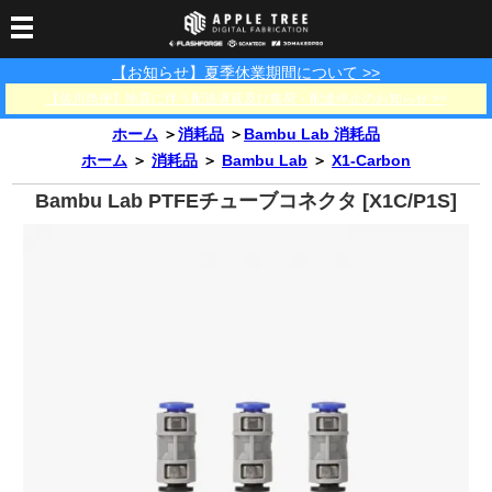
【お知らせ】夏季休業期間について >>
3Dプリンター
【佐川急便】地震に伴う配送遅延及び集荷・配達停止のお知らせ >>
3Dスキャナー
3Dプリンター一覧
FLASHFORGE
Bambu Lab
ホーム
＞
消耗品
＞
Bambu Lab 消耗品
フィラメント
SCANOLOGY
3DeVOK
3Dスキャナー消耗品
ホーム
＞
消耗品
＞
Bambu Lab
＞
X1-Carbon
光造形用レジン
フィラメント一覧
FLASHFORGE
Bambu Lab
3DMakerpro
Bambu Lab PTFEチューブコネクタ [X1C/P1S]
消耗品
DLP用レジン
LCD用レジン
エキマテ レジン
FusRock
その他
部品
レジン洗浄液
工具類
その他
サポート
フィラメント乾燥・防
フィラメント保管用乾
カプトンテープ
湿ボックス
燥剤
ショールーム
お問い合わせ
ダウンロード
FAQ
PP用タックシート
オフィシャルサイト
在庫処分セール
法人窓口