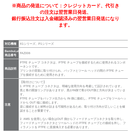
※商品の発送について：クレジットカード、代引き
の注文は翌営業日発送、
銀行振込注文は入金確認済みの翌営業日発送になり
ます。
対応機種
X1シリーズ、P1シリーズ
BambuLab
FAZ006
商品番号
PTFE チューブ コネクタは、PTFE チューブを接続するために使用されるコンポ
ーネントです。
商品説明
プリンタの背面に取り付けられ、バッファとツール ヘッドの間の PTFE チュー
ブを接続するために使用されます。
【取付けについて】
1. PTFE チューブ コネクタは、明確な使用方向を考慮して設計されています。
黒と青の開放リングがありますが、黒がIN側で青がOUT側と方向が決まっていま
す。
PTFE チューブをバッファ出力から IN 側に接続し、PTFE チューブをツールヘッ
ドから OUT 端に接続します。
注意
逆に接続すると材料が詰まる可能性があるため、取り付け方向が正しいことを確
認することが重要です。
2. AMS を使用しない場合はOUT 側からフィードチューブコネクタを取り外し、
フィードチューブコネクタとツールヘッドの PTFE チューブとの接続を外し、フ
ィラメントを PTFE に直接挿入する必要があります。